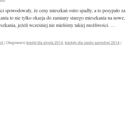
i spowodowały, że ceny mieszkań ostro spadły, a to posypało za
ania to nie tylko okazja do zamiany starego mieszkania na nowe,
szkania, jeżeli wcześniej nie mieliśmy takiej możliwości. …
rii
|
Otagowano
kredyt dla singla 2014
,
kredyty dla osoby samotnej 2014
|