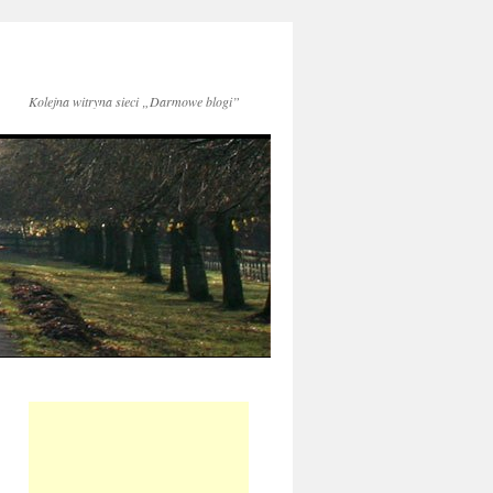
Kolejna witryna sieci „Darmowe blogi”