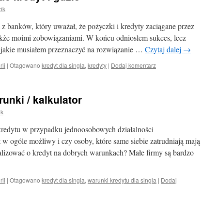
ik
 z banków, który uważał, że pożyczki i kredyty zaciągane przez
akże moimi zobowiązaniami. W końcu odniosłem sukces, lecz
, jakie musiałem przeznaczyć na rozwiązanie …
Czytaj dalej
→
rii
|
Otagowano
kredyt dla singla
,
kredyty
|
Dodaj komentarz
runki / kalkulator
ik
kredytu w przypadku jednoosobowych działalności
 w ogóle możliwy i czy osoby, które same siebie zatrudniają mają
lizować o kredyt na dobrych warunkach? Małe firmy są bardzo
rii
|
Otagowano
kredyt dla singla
,
warunki kredytu dla singla
|
Dodaj