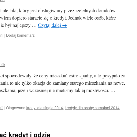
t ale taki, który jest obsługiwany przez rzetelnych doradców.
iem dopiero staracie się o kredyt. Jednak wiele osób, które
znie był najlepszy …
Czytaj dalej
→
rii
|
Dodaj komentarz
zik
i spowodowały, że ceny mieszkań ostro spadły, a to posypało za
ania to nie tylko okazja do zamiany starego mieszkania na nowe,
szkania, jeżeli wcześniej nie mieliśmy takiej możliwości. …
rii
|
Otagowano
kredyt dla singla 2014
,
kredyty dla osoby samotnej 2014
|
ać kredyt i gdzie