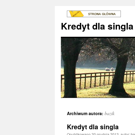
Kredyt dla singla
bazik
Archiwum autora:
Kredyt dla singla
Opublikowano
20 grudnia 2013
,
autor:
ba