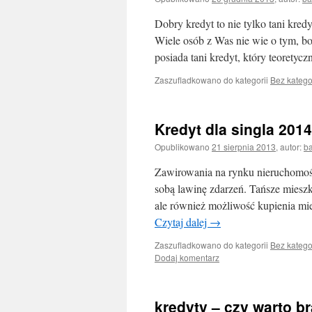
Dobry kredyt to nie tylko tani kredy
Wiele osób z Was nie wie o tym, bow
posiada tani kredyt, który teoretyc
Zaszufladkowano do kategorii
Bez katego
Kredyt dla singla 2014
Opublikowano
21 sierpnia 2013
,
autor:
ba
Zawirowania na rynku nieruchomośc
sobą lawinę zdarzeń. Tańsze mieszk
ale również możliwość kupienia mie
Czytaj dalej
→
Zaszufladkowano do kategorii
Bez katego
Dodaj komentarz
kredyty – czy warto br