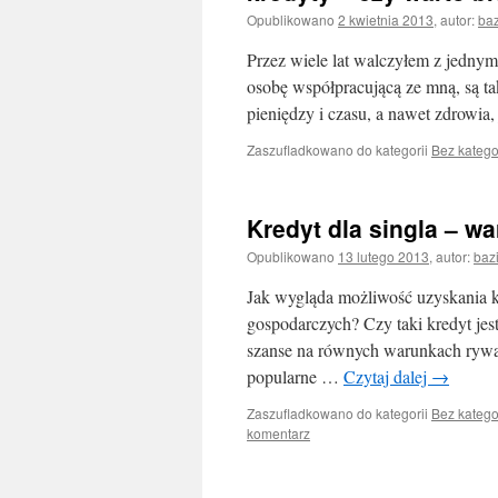
Opublikowano
2 kwietnia 2013
,
autor:
baz
Przez wiele lat walczyłem z jednym
osobę współpracującą ze mną, są t
pieniędzy i czasu, a nawet zdrowia
Zaszufladkowano do kategorii
Bez katego
Kredyt dla singla – wa
Opublikowano
13 lutego 2013
,
autor:
baz
Jak wygląda możliwość uzyskania 
gospodarczych? Czy taki kredyt jest
szanse na równych warunkach rywa
popularne …
Czytaj dalej
→
Zaszufladkowano do kategorii
Bez katego
komentarz